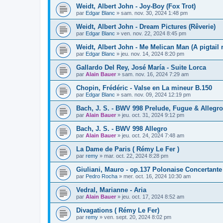
Weidt, Albert John - Joy-Boy (Fox Trot)
par
Edgar Blanc
»
sam. nov. 30, 2024 1:48 pm
Weidt, Albert John - Dream Pictures (Rêverie)
par
Edgar Blanc
»
ven. nov. 22, 2024 8:45 pm
Weidt, Albert John - Me Melican Man (A pigtail 
par
Edgar Blanc
»
jeu. nov. 14, 2024 8:20 pm
Gallardo Del Rey, José María - Suite Lorca
par
Alain Bauer
»
sam. nov. 16, 2024 7:29 am
Chopin, Frédéric - Valse en La mineur B.150
par
Edgar Blanc
»
sam. nov. 09, 2024 12:19 pm
Bach, J. S. - BWV 998 Prelude, Fugue & Allegro
par
Alain Bauer
»
jeu. oct. 31, 2024 9:12 pm
Bach, J. S. - BWV 998 Allegro
par
Alain Bauer
»
jeu. oct. 24, 2024 7:48 am
La Dame de Paris ( Rémy Le Fer )
par
remy
»
mar. oct. 22, 2024 8:28 pm
Giuliani, Mauro - op.137 Polonaise Concertante
par
Pedro Rocha
»
mer. oct. 16, 2024 10:30 am
Vedral, Marianne - Aria
par
Alain Bauer
»
jeu. oct. 17, 2024 8:52 am
Divagations ( Rémy Le Fer)
par
remy
»
ven. sept. 20, 2024 8:02 pm