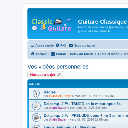
Guitare Classique
Forum de ressources (partitions, mu
gratuit, et sans publicité.
Accès rapide
FAQ
Nous contacter
Accueil
Portail
Index du forum
Audio et vidéo
Vi
Vos vidéos personnelles
Nouveau sujet
SUJETS
Règles
par
ClassicGuitare
»
mar. déc. 11, 2007 10:33 am
Delcamp. J.F: - TANGO en la mieur opus 3a
par
Alain Bauer
»
jeu. août 06, 2026 3:00 pm
Delcamp. J.F: - PRELUDE opus 4 no 1 en ré mi
par
Alain Bauer
»
ven. juil. 03, 2026 12:09 pm
Lauro, Antoinio - El Marabino