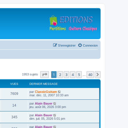
S’enregistrer
Connexion
Page
1
sur
40
1
2
3
4
5
40
Suivante
1953 sujets
…
VUES
DERNIER MESSAGE
D
par
ClassicGuitare
V
7609
e
mar. déc. 11, 2007 10:33 am
r
u
n
D
par
Alain Bauer
V
14
i
e
jeu. août 06, 2026 3:00 pm
e
e
r
r
u
n
D
par
Alain Bauer
s
m
V
345
i
e
dim. juil. 05, 2026 5:01 pm
e
e
e
r
s
r
u
n
s
D
par
Alain Bauer
s
m