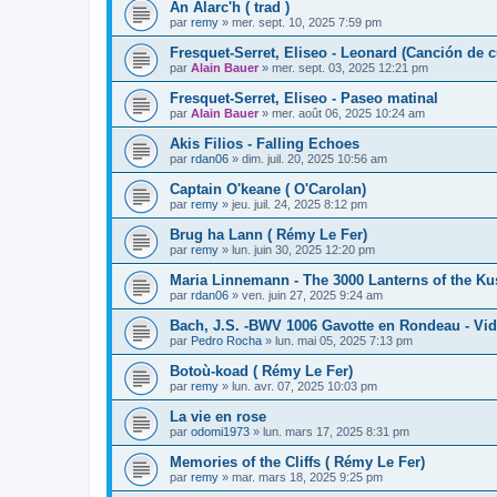
An Alarc'h ( trad )
par
remy
»
mer. sept. 10, 2025 7:59 pm
Fresquet-Serret, Eliseo - Leonard (Canción de 
par
Alain Bauer
»
mer. sept. 03, 2025 12:21 pm
Fresquet-Serret, Eliseo - Paseo matinal
par
Alain Bauer
»
mer. août 06, 2025 10:24 am
Akis Filios - Falling Echoes
par
rdan06
»
dim. juil. 20, 2025 10:56 am
Captain O'keane ( O'Carolan)
par
remy
»
jeu. juil. 24, 2025 8:12 pm
Brug ha Lann ( Rémy Le Fer)
par
remy
»
lun. juin 30, 2025 12:20 pm
Maria Linnemann - The 3000 Lanterns of the K
par
rdan06
»
ven. juin 27, 2025 9:24 am
Bach, J.S. -BWV 1006 Gavotte en Rondeau - Vi
par
Pedro Rocha
»
lun. mai 05, 2025 7:13 pm
Botoù-koad ( Rémy Le Fer)
par
remy
»
lun. avr. 07, 2025 10:03 pm
La vie en rose
par
odomi1973
»
lun. mars 17, 2025 8:31 pm
Memories of the Cliffs ( Rémy Le Fer)
par
remy
»
mar. mars 18, 2025 9:25 pm