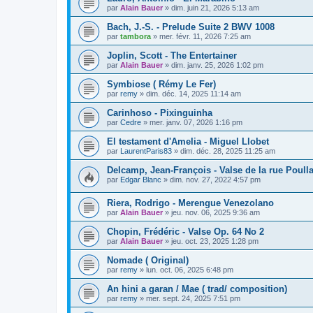
par
Alain Bauer
»
dim. juin 21, 2026 5:13 am
Bach, J.-S. - Prelude Suite 2 BWV 1008
par
tambora
»
mer. févr. 11, 2026 7:25 am
Joplin, Scott - The Entertainer
par
Alain Bauer
»
dim. janv. 25, 2026 1:02 pm
Symbiose ( Rémy Le Fer)
par
remy
»
dim. déc. 14, 2025 11:14 am
Carinhoso - Pixinguinha
par
Cedre
»
mer. janv. 07, 2026 1:16 pm
El testament d'Amelia - Miguel Llobet
par
LaurentParis83
»
dim. déc. 28, 2025 11:25 am
Delcamp, Jean-François - Valse de la rue Poull
par
Edgar Blanc
»
dim. nov. 27, 2022 4:57 pm
Riera, Rodrigo - Merengue Venezolano
par
Alain Bauer
»
jeu. nov. 06, 2025 9:36 am
Chopin, Frédéric - Valse Op. 64 No 2
par
Alain Bauer
»
jeu. oct. 23, 2025 1:28 pm
Nomade ( Original)
par
remy
»
lun. oct. 06, 2025 6:48 pm
An hini a garan / Mae ( trad/ composition)
par
remy
»
mer. sept. 24, 2025 7:51 pm