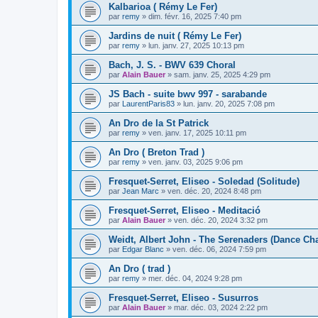
Kalbarioa ( Rémy Le Fer)
par
remy
»
dim. févr. 16, 2025 7:40 pm
Jardins de nuit ( Rémy Le Fer)
par
remy
»
lun. janv. 27, 2025 10:13 pm
Bach, J. S. - BWV 639 Choral
par
Alain Bauer
»
sam. janv. 25, 2025 4:29 pm
JS Bach - suite bwv 997 - sarabande
par
LaurentParis83
»
lun. janv. 20, 2025 7:08 pm
An Dro de la St Patrick
par
remy
»
ven. janv. 17, 2025 10:11 pm
An Dro ( Breton Trad )
par
remy
»
ven. janv. 03, 2025 9:06 pm
Fresquet-Serret, Eliseo - Soledad (Solitude)
par
Jean Marc
»
ven. déc. 20, 2024 8:48 pm
Fresquet-Serret, Eliseo - Meditació
par
Alain Bauer
»
ven. déc. 20, 2024 3:32 pm
Weidt, Albert John - The Serenaders (Dance Cha
par
Edgar Blanc
»
ven. déc. 06, 2024 7:59 pm
An Dro ( trad )
par
remy
»
mer. déc. 04, 2024 9:28 pm
Fresquet-Serret, Eliseo - Susurros
par
Alain Bauer
»
mar. déc. 03, 2024 2:22 pm