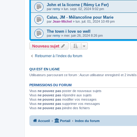
John et la licorne ( Rémy Le Fer)
par
remy
»
lun. sept. 02, 2024 9:02 pm
Calas, JM - Mélancoline pour Marie
par
Jean-Michel
»
lun. juil. 01, 2024 10:49 pm
The town i love so well
par
remy
»
mer. juin 26, 2024 8:26 pm
Nouveau sujet
Retourner à l’index du forum
QUI EST EN LIGNE
Utilisateurs parcourant ce forum : Aucun utilisateur enregistré et 2 invités
PERMISSIONS DU FORUM
Vous
ne pouvez pas
poster de nouveaux sujets
Vous
ne pouvez pas
répondre aux sujets
Vous
ne pouvez pas
modifier vos messages
Vous
ne pouvez pas
supprimer vos messages
Vous
ne pouvez pas
joindre des fichiers
Accueil
Portail
Index du forum