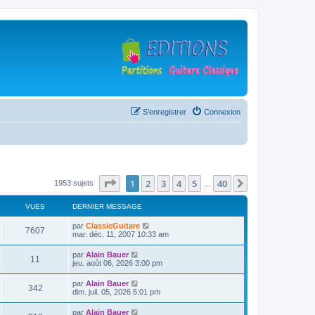
S’enregistrer
Connexion
Page
1
sur
40
1
2
3
4
5
40
Suivante
1953 sujets
…
VUES
DERNIER MESSAGE
D
par
ClassicGuitare
V
7607
e
mar. déc. 11, 2007 10:33 am
r
u
n
D
par
Alain Bauer
V
11
i
e
jeu. août 06, 2026 3:00 pm
e
e
r
r
u
n
D
par
Alain Bauer
s
m
V
342
i
e
dim. juil. 05, 2026 5:01 pm
e
e
e
r
s
r
u
n
s
D
par
Alain Bauer
s
m