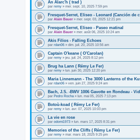
An Alarc'h ( trad )
par
remy
»
mer. sept. 10, 2025 7:59 pm
Fresquet-Serret, Eliseo - Leonard (Canción de 
par
Alain Bauer
»
mer. sept. 03, 2025 12:21 pm
Fresquet-Serret, Eliseo - Paseo matinal
par
Alain Bauer
»
mer. août 06, 2025 10:24 am
Akis Filios - Falling Echoes
par
rdan06
»
dim. juil. 20, 2025 10:56 am
Captain O'keane ( O'Carolan)
par
remy
»
jeu. juil. 24, 2025 8:12 pm
Brug ha Lann ( Rémy Le Fer)
par
remy
»
lun. juin 30, 2025 12:20 pm
Maria Linnemann - The 3000 Lanterns of the K
par
rdan06
»
ven. juin 27, 2025 9:24 am
Bach, J.S. -BWV 1006 Gavotte en Rondeau - Vi
par
Pedro Rocha
»
lun. mai 05, 2025 7:13 pm
Botoù-koad ( Rémy Le Fer)
par
remy
»
lun. avr. 07, 2025 10:03 pm
La vie en rose
par
odomi1973
»
lun. mars 17, 2025 8:31 pm
Memories of the Cliffs ( Rémy Le Fer)
par
remy
»
mar. mars 18, 2025 9:25 pm