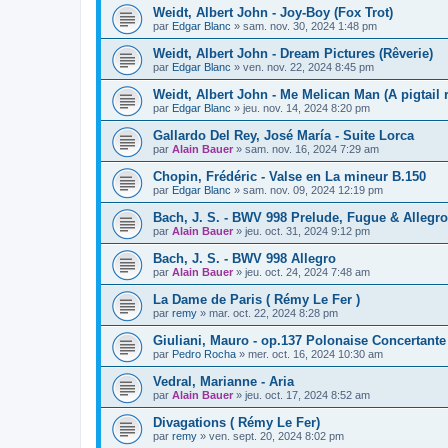
Weidt, Albert John - Joy-Boy (Fox Trot)
par
Edgar Blanc
»
sam. nov. 30, 2024 1:48 pm
Weidt, Albert John - Dream Pictures (Rêverie)
par
Edgar Blanc
»
ven. nov. 22, 2024 8:45 pm
Weidt, Albert John - Me Melican Man (A pigtail 
par
Edgar Blanc
»
jeu. nov. 14, 2024 8:20 pm
Gallardo Del Rey, José María - Suite Lorca
par
Alain Bauer
»
sam. nov. 16, 2024 7:29 am
Chopin, Frédéric - Valse en La mineur B.150
par
Edgar Blanc
»
sam. nov. 09, 2024 12:19 pm
Bach, J. S. - BWV 998 Prelude, Fugue & Allegro
par
Alain Bauer
»
jeu. oct. 31, 2024 9:12 pm
Bach, J. S. - BWV 998 Allegro
par
Alain Bauer
»
jeu. oct. 24, 2024 7:48 am
La Dame de Paris ( Rémy Le Fer )
par
remy
»
mar. oct. 22, 2024 8:28 pm
Giuliani, Mauro - op.137 Polonaise Concertante
par
Pedro Rocha
»
mer. oct. 16, 2024 10:30 am
Vedral, Marianne - Aria
par
Alain Bauer
»
jeu. oct. 17, 2024 8:52 am
Divagations ( Rémy Le Fer)
par
remy
»
ven. sept. 20, 2024 8:02 pm