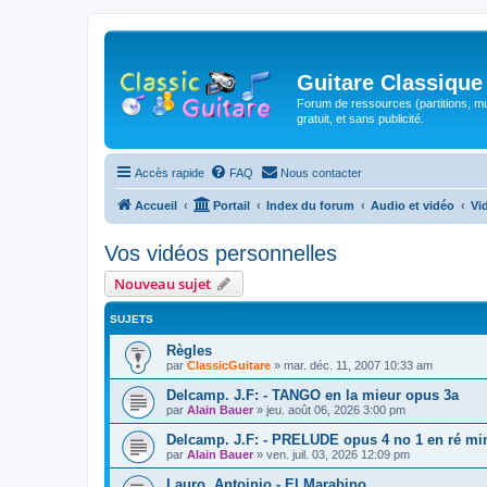
Guitare Classique
Forum de ressources (partitions, mu
gratuit, et sans publicité.
Accès rapide
FAQ
Nous contacter
Accueil
Portail
Index du forum
Audio et vidéo
Vi
Vos vidéos personnelles
Nouveau sujet
SUJETS
Règles
par
ClassicGuitare
»
mar. déc. 11, 2007 10:33 am
Delcamp. J.F: - TANGO en la mieur opus 3a
par
Alain Bauer
»
jeu. août 06, 2026 3:00 pm
Delcamp. J.F: - PRELUDE opus 4 no 1 en ré mi
par
Alain Bauer
»
ven. juil. 03, 2026 12:09 pm
Lauro, Antoinio - El Marabino