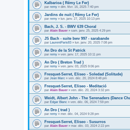
Kalbarioa ( Rémy Le Fer)
par
remy
»
dim. févr. 16, 2025 7:40 pm
Jardins de nuit ( Rémy Le Fer)
par
remy
»
lun. janv. 27, 2025 10:13 pm
Bach, J. S. - BWV 639 Choral
par
Alain Bauer
»
sam. janv. 25, 2025 4:29 pm
JS Bach - suite bwv 997 - sarabande
par
LaurentParis83
»
lun. janv. 20, 2025 7:08 pm
An Dro de la St Patrick
par
remy
»
ven. janv. 17, 2025 10:11 pm
An Dro ( Breton Trad )
par
remy
»
ven. janv. 03, 2025 9:06 pm
Fresquet-Serret, Eliseo - Soledad (Solitude)
par
Jean Marc
»
ven. déc. 20, 2024 8:48 pm
Fresquet-Serret, Eliseo - Meditació
par
Alain Bauer
»
ven. déc. 20, 2024 3:32 pm
Weidt, Albert John - The Serenaders (Dance Cha
par
Edgar Blanc
»
ven. déc. 06, 2024 7:59 pm
An Dro ( trad )
par
remy
»
mer. déc. 04, 2024 9:28 pm
Fresquet-Serret, Eliseo - Susurros
par
Alain Bauer
»
mar. déc. 03, 2024 2:22 pm