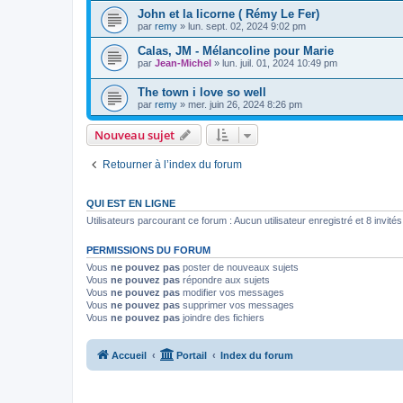
John et la licorne ( Rémy Le Fer)
par
remy
»
lun. sept. 02, 2024 9:02 pm
Calas, JM - Mélancoline pour Marie
par
Jean-Michel
»
lun. juil. 01, 2024 10:49 pm
The town i love so well
par
remy
»
mer. juin 26, 2024 8:26 pm
Nouveau sujet
Retourner à l’index du forum
QUI EST EN LIGNE
Utilisateurs parcourant ce forum : Aucun utilisateur enregistré et 8 invités
PERMISSIONS DU FORUM
Vous
ne pouvez pas
poster de nouveaux sujets
Vous
ne pouvez pas
répondre aux sujets
Vous
ne pouvez pas
modifier vos messages
Vous
ne pouvez pas
supprimer vos messages
Vous
ne pouvez pas
joindre des fichiers
Accueil
Portail
Index du forum