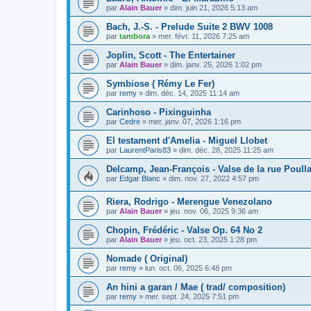
par
Alain Bauer
»
dim. juin 21, 2026 5:13 am
Bach, J.-S. - Prelude Suite 2 BWV 1008
par
tambora
»
mer. févr. 11, 2026 7:25 am
Joplin, Scott - The Entertainer
par
Alain Bauer
»
dim. janv. 25, 2026 1:02 pm
Symbiose ( Rémy Le Fer)
par
remy
»
dim. déc. 14, 2025 11:14 am
Carinhoso - Pixinguinha
par
Cedre
»
mer. janv. 07, 2026 1:16 pm
El testament d'Amelia - Miguel Llobet
par
LaurentParis83
»
dim. déc. 28, 2025 11:25 am
Delcamp, Jean-François - Valse de la rue Poull
par
Edgar Blanc
»
dim. nov. 27, 2022 4:57 pm
Riera, Rodrigo - Merengue Venezolano
par
Alain Bauer
»
jeu. nov. 06, 2025 9:36 am
Chopin, Frédéric - Valse Op. 64 No 2
par
Alain Bauer
»
jeu. oct. 23, 2025 1:28 pm
Nomade ( Original)
par
remy
»
lun. oct. 06, 2025 6:48 pm
An hini a garan / Mae ( trad/ composition)
par
remy
»
mer. sept. 24, 2025 7:51 pm