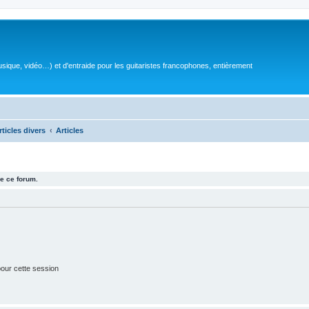
sique, vidéo…) et d'entraide pour les guitaristes francophones, entièrement
rticles divers
Articles
e ce forum.
our cette session