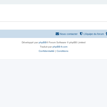
Nous contacter
L’équipe du forum
Développé par
phpBB
® Forum Software © phpBB Limited
Traduit par
phpBB-fr.com
Confidentialité
|
Conditions