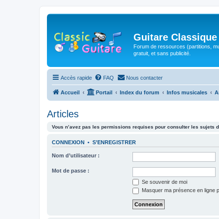
Guitare Classique
Forum de ressources (partitions, mu
gratuit, et sans publicité.
Accès rapide
FAQ
Nous contacter
Accueil
Portail
Index du forum
Infos musicales
A
Articles
Vous n’avez pas les permissions requises pour consulter les sujets d
CONNEXION
•
S’ENREGISTRER
Nom d’utilisateur :
Mot de passe :
Se souvenir de moi
Masquer ma présence en ligne p