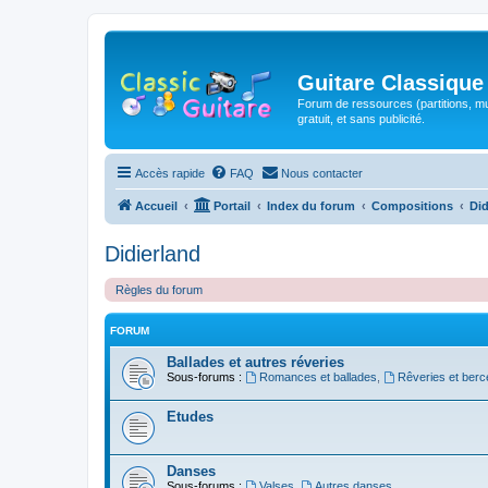
Guitare Classique
Forum de ressources (partitions, mu
gratuit, et sans publicité.
Accès rapide
FAQ
Nous contacter
Accueil
Portail
Index du forum
Compositions
Did
Didierland
Règles du forum
FORUM
Ballades et autres réveries
Sous-forums :
Romances et ballades
,
Rêveries et ber
Etudes
Danses
Sous-forums :
Valses
,
Autres danses