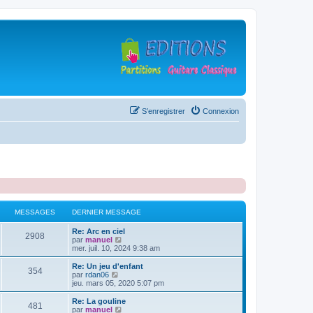
S’enregistrer
Connexion
MESSAGES
DERNIER MESSAGE
D
Re: Arc en ciel
M
2908
e
V
par
manuel
r
o
mer. juil. 10, 2024 9:38 am
e
n
i
i
r
D
Re: Un jeu d'enfant
M
354
s
e
l
e
V
par
rdan06
r
e
r
o
jeu. mars 05, 2020 5:07 pm
e
s
m
d
n
i
e
e
i
r
D
Re: La gouline
M
481
s
s
r
a
e
l
e
V
par
manuel