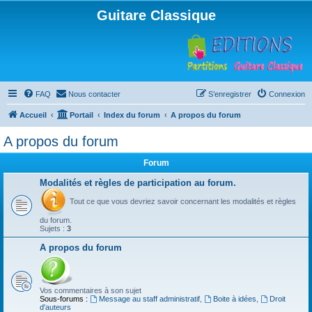
Guitare Classique
FAQ
Nous contacter
S’enregistrer
Connexion
Accueil
Portail
Index du forum
A propos du forum
A propos du forum
Forum
Modalités et règles de participation au forum.
Tout ce que vous devriez savoir concernant les modalités et règles
du forum.
Sujets :
3
A propos du forum
Vos commentaires à son sujet
Sous-forums :
Message au staff administratif
,
Boite à idées
,
Droit
d'auteurs