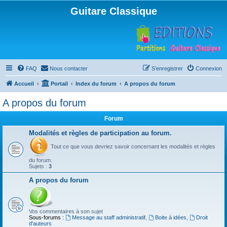
Guitare Classique
FAQ
Nous contacter
S’enregistrer
Connexion
Accueil
Portail
Index du forum
A propos du forum
A propos du forum
Forum
Modalités et règles de participation au forum.
Tout ce que vous devriez savoir concernant les modalités et règles
du forum.
Sujets :
3
A propos du forum
Vos commentaires à son sujet
Sous-forums :
Message au staff administratif
,
Boite à idées
,
Droit
d'auteurs