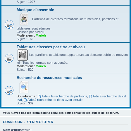
Sujets :
1097
Musique d'ensemble
Partitions de diverses formations instrumentales, partitions et
tablatures sont admises.
Classés par niveau.
Modérateur :
Marieh
Sujets :
155
Tablatures classées par titre et niveau
Les partitions et tablatures appartenant au domaine public se trouvent
ici - Tous les formats sont acceptés.
Modérateur :
Marieh
Sujets :
520
Recherche de ressources musicales
Sous-forums :
Aide à la recherche de partitions
,
Aide à recherche de cd
dvd
,
Aide à recherche de titres avec extraits
Sujets :
332
Vous n’avez pas les permissions requises pour consulter les sujets de ce forum.
CONNEXION
•
S’ENREGISTRER
Nom d’utilisateur :