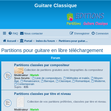
Guitare Classique
FAQ
Nous contacter
S’enregistrer
Connexion
Accueil
Portail
Index du forum
Partitions pour guitare en libre téléchargement
Partitions pour guitare en libre téléchargement
Forum
Partitions classées par compositeur
Collection de partitions gratuites avec biographies du compositeur
Modérateur :
Marieh
Sous-forums :
Liste de compositeurs
,
Méthodes et traités
,
Moyen-
Âge
,
Renaissance
,
Baroque
,
Classique
,
Romantique
,
Moderne
,
Contemporain
Sujets :
835
Partitions classées par titre et niveau
Collection de vos partitions préférées, classées par titre et niveau.
Modérateur :
Marieh