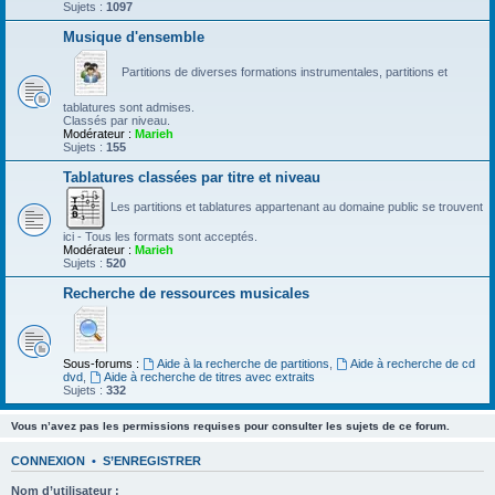
Sujets :
1097
Musique d'ensemble
Partitions de diverses formations instrumentales, partitions et
tablatures sont admises.
Classés par niveau.
Modérateur :
Marieh
Sujets :
155
Tablatures classées par titre et niveau
Les partitions et tablatures appartenant au domaine public se trouvent
ici - Tous les formats sont acceptés.
Modérateur :
Marieh
Sujets :
520
Recherche de ressources musicales
Sous-forums :
Aide à la recherche de partitions
,
Aide à recherche de cd
dvd
,
Aide à recherche de titres avec extraits
Sujets :
332
Vous n’avez pas les permissions requises pour consulter les sujets de ce forum.
CONNEXION
•
S’ENREGISTRER
Nom d’utilisateur :