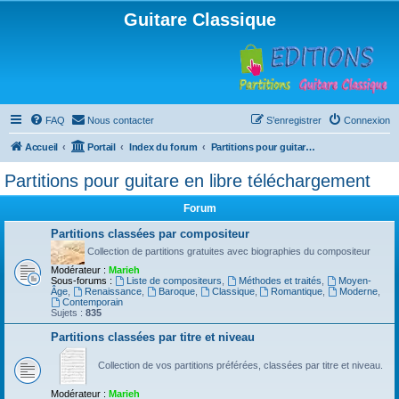
Guitare Classique
FAQ
Nous contacter
S’enregistrer
Connexion
Accueil
Portail
Index du forum
Partitions pour guitare en libre téléchargement
Partitions pour guitare en libre téléchargement
Forum
Partitions classées par compositeur
Collection de partitions gratuites avec biographies du compositeur
Modérateur :
Marieh
Sous-forums :
Liste de compositeurs
,
Méthodes et traités
,
Moyen-
Âge
,
Renaissance
,
Baroque
,
Classique
,
Romantique
,
Moderne
,
Contemporain
Sujets :
835
Partitions classées par titre et niveau
Collection de vos partitions préférées, classées par titre et niveau.
Modérateur :
Marieh