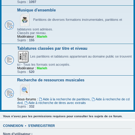
Sujets :
1097
Musique d'ensemble
Partitions de diverses formations instrumentales, partitions et
tablatures sont admises.
Classés par niveau.
Modérateur :
Marieh
Sujets :
155
Tablatures classées par titre et niveau
Les partitions et tablatures appartenant au domaine public se trouvent
ici - Tous les formats sont acceptés.
Modérateur :
Marieh
Sujets :
520
Recherche de ressources musicales
Sous-forums :
Aide à la recherche de partitions
,
Aide à recherche de cd
dvd
,
Aide à recherche de titres avec extraits
Sujets :
332
Vous n’avez pas les permissions requises pour consulter les sujets de ce forum.
CONNEXION
•
S’ENREGISTRER
Nom d’utilisateur :