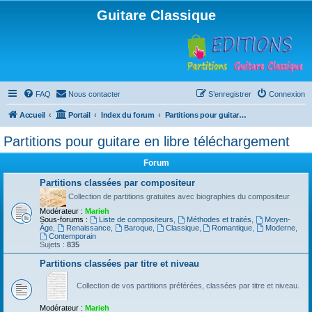
Guitare Classique
FAQ
Nous contacter
S’enregistrer
Connexion
Accueil
Portail
Index du forum
Partitions pour guitare en libre téléchargement
Partitions pour guitare en libre téléchargement
Forum
Partitions classées par compositeur
Collection de partitions gratuites avec biographies du compositeur
Modérateur :
Marieh
Sous-forums :
Liste de compositeurs
,
Méthodes et traités
,
Moyen-
Âge
,
Renaissance
,
Baroque
,
Classique
,
Romantique
,
Moderne
,
Contemporain
Sujets :
835
Partitions classées par titre et niveau
Collection de vos partitions préférées, classées par titre et niveau.
Modérateur :
Marieh