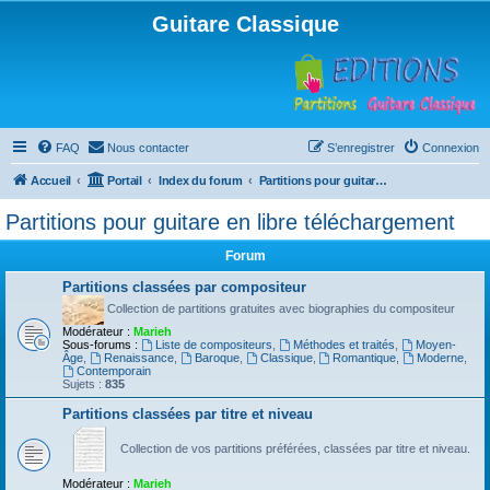
Guitare Classique
FAQ
Nous contacter
S’enregistrer
Connexion
Accueil
Portail
Index du forum
Partitions pour guitare en libre téléchargement
Partitions pour guitare en libre téléchargement
Forum
Partitions classées par compositeur
Collection de partitions gratuites avec biographies du compositeur
Modérateur :
Marieh
Sous-forums :
Liste de compositeurs
,
Méthodes et traités
,
Moyen-
Âge
,
Renaissance
,
Baroque
,
Classique
,
Romantique
,
Moderne
,
Contemporain
Sujets :
835
Partitions classées par titre et niveau
Collection de vos partitions préférées, classées par titre et niveau.
Modérateur :
Marieh