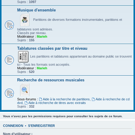
Sujets :
1097
Musique d'ensemble
Partitions de diverses formations instrumentales, partitions et
tablatures sont admises.
Classés par niveau.
Modérateur :
Marieh
Sujets :
155
Tablatures classées par titre et niveau
Les partitions et tablatures appartenant au domaine public se trouvent
ici - Tous les formats sont acceptés.
Modérateur :
Marieh
Sujets :
520
Recherche de ressources musicales
Sous-forums :
Aide à la recherche de partitions
,
Aide à recherche de cd
dvd
,
Aide à recherche de titres avec extraits
Sujets :
332
Vous n’avez pas les permissions requises pour consulter les sujets de ce forum.
CONNEXION
•
S’ENREGISTRER
Nom d’utilisateur :