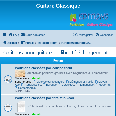
Guitare Classique
FAQ
Nous contacter
S’enregistrer
Connexion
Accueil
Portail
Index du forum
Partitions pour guitare en libre téléchargement
Partitions pour guitare en libre téléchargement
Forum
Partitions classées par compositeur
Collection de partitions gratuites avec biographies du compositeur
Modérateur :
Marieh
Sous-forums :
Liste de compositeurs
,
Méthodes et traités
,
Moyen-
Âge
,
Renaissance
,
Baroque
,
Classique
,
Romantique
,
Moderne
,
Contemporain
Sujets :
835
Partitions classées par titre et niveau
Collection de vos partitions préférées, classées par titre et niveau.
Modérateur :
Marieh