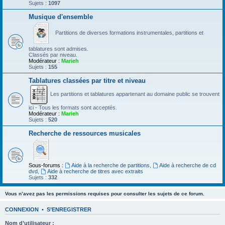
Sujets :
1097
Musique d'ensemble
Partitions de diverses formations instrumentales, partitions et
tablatures sont admises.
Classés par niveau.
Modérateur :
Marieh
Sujets :
155
Tablatures classées par titre et niveau
Les partitions et tablatures appartenant au domaine public se trouvent
ici - Tous les formats sont acceptés.
Modérateur :
Marieh
Sujets :
520
Recherche de ressources musicales
Sous-forums :
Aide à la recherche de partitions
,
Aide à recherche de cd
dvd
,
Aide à recherche de titres avec extraits
Sujets :
332
Vous n’avez pas les permissions requises pour consulter les sujets de ce forum.
CONNEXION
•
S’ENREGISTRER
Nom d’utilisateur :