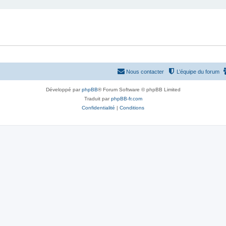
Nous contacter
L’équipe du forum
Développé par
phpBB
® Forum Software © phpBB Limited
Traduit par
phpBB-fr.com
Confidentialité
|
Conditions