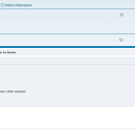
j
,
Vidéos Historiques
e
S
72
t
u
s
j
e
S
52
t
u
e ce forum.
s
j
e
t
s
our cette session