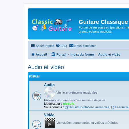
Guitare Classique
Forum de ressources (partitions, mu
gratuit, et sans publicité.
Accès rapide
FAQ
Nous contacter
Accueil
Portail
Index du forum
Audio et vidéo
Audio et vidéo
FORUM
Audio
Vos interprétations musicales
Faite-nous connaître votre manière de jouer.
Modérateur :
globule
Sous-forums :
Vos interprétations musicales
,
Ensembles
Vidéo
Vos vidéos personnelles et vidéos préférées.