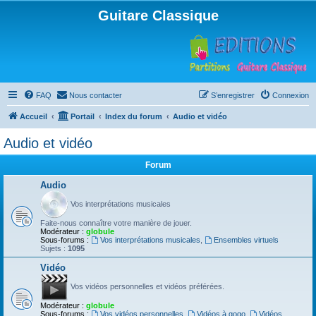
Guitare Classique
FAQ
Nous contacter
S’enregistrer
Connexion
Accueil
Portail
Index du forum
Audio et vidéo
Audio et vidéo
Forum
Audio
Vos interprétations musicales
Faite-nous connaître votre manière de jouer.
Modérateur :
globule
Sous-forums :
Vos interprétations musicales
,
Ensembles virtuels
Sujets :
1095
Vidéo
Vos vidéos personnelles et vidéos préférées.
Modérateur :
globule
Sous-forums :
Vos vidéos personnelles
,
Vidéos à gogo
,
Vidéos