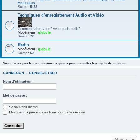
Historiques
Sujets :
5435
Techniques d’enregistrement Audio et Vidéo
Comment faites-vous? Avec quels outils?
Modérateur :
globule
Sujets :
72
Radio
Modérateur :
globule
Sujets :
52
Vous n’avez pas les permissions requises pour consulter les sujets de ce forum.
CONNEXION
•
S’ENREGISTRER
Nom d’utilisateur :
Mot de passe :
Se souvenir de moi
Masquer ma présence en ligne pour cette session
Aller à