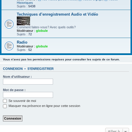
Historiques
Sujets :
5438
Techniques d’enregistrement Audio et Vidéo
Comment faites-vous? Avec quels outils?
Modérateur :
globule
Sujets :
72
Radio
Modérateur :
globule
Sujets :
52
Vous n’avez pas les permissions requises pour consulter les sujets de ce forum.
CONNEXION
•
S’ENREGISTRER
Nom d’utilisateur :
Mot de passe :
Se souvenir de moi
Masquer ma présence en ligne pour cette session
Aller à