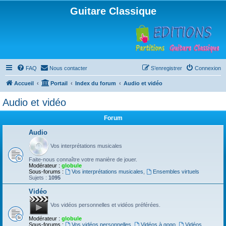
Guitare Classique
FAQ
Nous contacter
S’enregistrer
Connexion
Accueil
Portail
Index du forum
Audio et vidéo
Audio et vidéo
Forum
Audio
Vos interprétations musicales
Faite-nous connaître votre manière de jouer.
Modérateur :
globule
Sous-forums :
Vos interprétations musicales
,
Ensembles virtuels
Sujets :
1095
Vidéo
Vos vidéos personnelles et vidéos préférées.
Modérateur :
globule
Sous-forums :
Vos vidéos personnelles
,
Vidéos à gogo
,
Vidéos