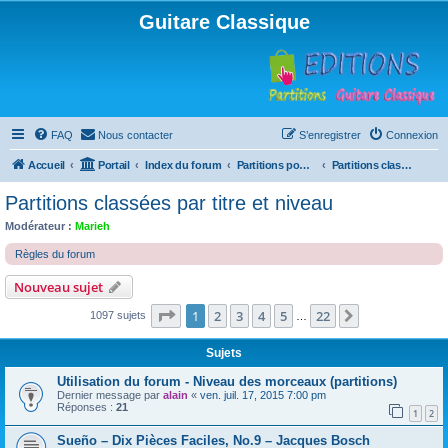
Guitare Classique
FAQ
Nous contacter
S’enregistrer
Connexion
Accueil
Portail
Index du forum
Partitions pour guitare en libre téléchargement
Partitions classées par titre et niveau
Partitions classées par titre et niveau
Modérateur :
Marieh
Règles du forum
Nouveau sujet
Page
1
sur
22
1
2
3
4
5
22
Suivante
1097 sujets
…
Sujets
Utilisation du forum - Niveau des morceaux (partitions)
Dernier message par
alain
«
ven. juil. 17, 2015 7:00 pm
Réponses :
21
1
2
Sueño – Dix Pièces Faciles, No.9 – Jacques Bosch