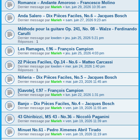
Romance – Andante Amoroso – Francesco Molino
Dernier message par
Marieh
«
lun. juin 29, 2026 10:35 am
Anda Salero – Dix Pièces Faciles, No.6 – Jacques Bosch
Dernier message par
Marieh
«
sam. juin 27, 2026 9:23 am
Méthode pour la guitare Op. 241, No. 08 – Walze - Ferdinando
Carulli
Dernier message par
lowden
«
jeu. juin 25, 2026 5:21 pm
Réponses :
1
Les Ramages, f.96 – François Campion
Dernier message par
Marieh
«
jeu. juin 25, 2026 4:03 pm
22 Pièces Faciles, Op.14 - No.6 – Matteo Carcassi
Dernier message par
lowden
«
mer. juin 24, 2026 1:40 pm
Réponses :
1
Niñeria – Dix Pièces Faciles, No.5 – Jacques Bosch
Dernier message par
Marieh
«
mar. juin 23, 2026 11:45 am
[Gavote], f.97 – François Campion
Dernier message par
Marieh
«
lun. juin 22, 2026 1:31 pm
Banjo – Dix Pièces Faciles, No.4 – Jacques Bosch
Dernier message par
Marieh
«
ven. juin 19, 2026 11:55 am
43 Ghiribizzi, MS 43 - No.36 – Niccolò Paganini
Dernier message par
Marieh
«
ven. juin 19, 2026 11:39 am
Minuet No.61 - Pedro Ximenes Abril Tirado
Dernier message par
Marieh
«
ven. juin 19, 2026 11:19 am