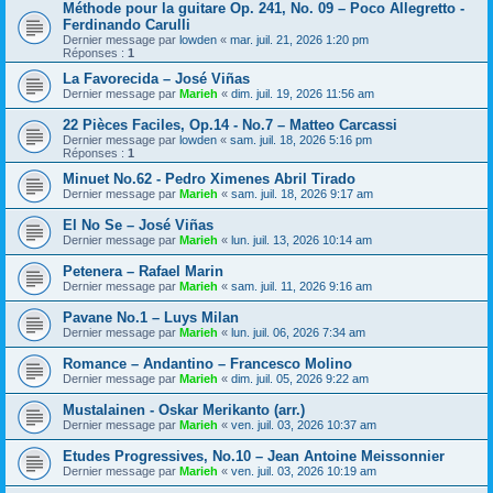
Méthode pour la guitare Op. 241, No. 09 – Poco Allegretto -
Ferdinando Carulli
Dernier message par
lowden
«
mar. juil. 21, 2026 1:20 pm
Réponses :
1
La Favorecida – José Viñas
Dernier message par
Marieh
«
dim. juil. 19, 2026 11:56 am
22 Pièces Faciles, Op.14 - No.7 – Matteo Carcassi
Dernier message par
lowden
«
sam. juil. 18, 2026 5:16 pm
Réponses :
1
Minuet No.62 - Pedro Ximenes Abril Tirado
Dernier message par
Marieh
«
sam. juil. 18, 2026 9:17 am
El No Se – José Viñas
Dernier message par
Marieh
«
lun. juil. 13, 2026 10:14 am
Petenera – Rafael Marin
Dernier message par
Marieh
«
sam. juil. 11, 2026 9:16 am
Pavane No.1 – Luys Milan
Dernier message par
Marieh
«
lun. juil. 06, 2026 7:34 am
Romance – Andantino – Francesco Molino
Dernier message par
Marieh
«
dim. juil. 05, 2026 9:22 am
Mustalainen - Oskar Merikanto (arr.)
Dernier message par
Marieh
«
ven. juil. 03, 2026 10:37 am
Etudes Progressives, No.10 – Jean Antoine Meissonnier
Dernier message par
Marieh
«
ven. juil. 03, 2026 10:19 am