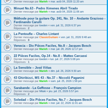
Dernier message par
Marieh
«
mar. août 04, 2026 11:20 am
Minuet No.63 - Pedro Ximenes Abril Tirado
Dernier message par
Marieh
«
mar. août 04, 2026 11:06 am
Méthode pour la guitare Op. 241, No. 10 – Andante Grazioso -
Ferdinando Carulli
Dernier message par
lowden
«
ven. juil. 31, 2026 6:37 pm
Réponses :
2
La Pentoufle – Charles Lintant
Dernier message par
ClassicGuitare
«
ven. juil. 31, 2026 9:48 am
Réponses :
8
Venecia – Dix Pièces Faciles, No.8 – Jacques Bosch
Dernier message par
Marieh
«
mar. juil. 28, 2026 12:17 pm
22 Pièces Faciles, Op.14 - No.8 – Matteo Carcassi
Dernier message par
lowden
«
lun. juil. 27, 2026 5:08 pm
Réponses :
1
La Sensible – José Viñas
Dernier message par
Marieh
«
dim. juil. 26, 2026 9:30 am
43 Ghiribizzi, MS 43 - No.37 – Niccolò Paganini
Dernier message par
Marieh
«
sam. juil. 25, 2026 1:58 pm
Sarabande - La Geffosse – François Campion
Dernier message par
Mitaki
«
jeu. juil. 23, 2026 5:57 pm
Réponses :
2
Soledad – Dix Pièces Faciles, No.7 – Jacques Bosch
Dernier message par
Marieh
«
mer. juil. 22, 2026 11:01 am