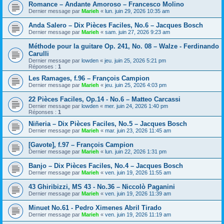
Romance – Andante Amoroso – Francesco Molino
Dernier message par
Marieh
«
lun. juin 29, 2026 10:35 am
Anda Salero – Dix Pièces Faciles, No.6 – Jacques Bosch
Dernier message par
Marieh
«
sam. juin 27, 2026 9:23 am
Méthode pour la guitare Op. 241, No. 08 – Walze - Ferdinando
Carulli
Dernier message par
lowden
«
jeu. juin 25, 2026 5:21 pm
Réponses :
1
Les Ramages, f.96 – François Campion
Dernier message par
Marieh
«
jeu. juin 25, 2026 4:03 pm
22 Pièces Faciles, Op.14 - No.6 – Matteo Carcassi
Dernier message par
lowden
«
mer. juin 24, 2026 1:40 pm
Réponses :
1
Niñeria – Dix Pièces Faciles, No.5 – Jacques Bosch
Dernier message par
Marieh
«
mar. juin 23, 2026 11:45 am
[Gavote], f.97 – François Campion
Dernier message par
Marieh
«
lun. juin 22, 2026 1:31 pm
Banjo – Dix Pièces Faciles, No.4 – Jacques Bosch
Dernier message par
Marieh
«
ven. juin 19, 2026 11:55 am
43 Ghiribizzi, MS 43 - No.36 – Niccolò Paganini
Dernier message par
Marieh
«
ven. juin 19, 2026 11:39 am
Minuet No.61 - Pedro Ximenes Abril Tirado
Dernier message par
Marieh
«
ven. juin 19, 2026 11:19 am