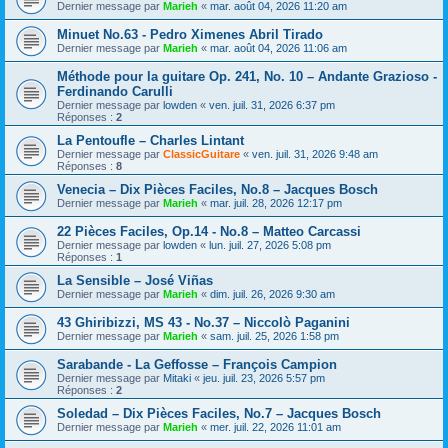
Dernier message par
Marieh
«
mar. août 04, 2026 11:20 am
Minuet No.63 - Pedro Ximenes Abril Tirado
Dernier message par
Marieh
«
mar. août 04, 2026 11:06 am
Méthode pour la guitare Op. 241, No. 10 – Andante Grazioso -
Ferdinando Carulli
Dernier message par
lowden
«
ven. juil. 31, 2026 6:37 pm
Réponses :
2
La Pentoufle – Charles Lintant
Dernier message par
ClassicGuitare
«
ven. juil. 31, 2026 9:48 am
Réponses :
8
Venecia – Dix Pièces Faciles, No.8 – Jacques Bosch
Dernier message par
Marieh
«
mar. juil. 28, 2026 12:17 pm
22 Pièces Faciles, Op.14 - No.8 – Matteo Carcassi
Dernier message par
lowden
«
lun. juil. 27, 2026 5:08 pm
Réponses :
1
La Sensible – José Viñas
Dernier message par
Marieh
«
dim. juil. 26, 2026 9:30 am
43 Ghiribizzi, MS 43 - No.37 – Niccolò Paganini
Dernier message par
Marieh
«
sam. juil. 25, 2026 1:58 pm
Sarabande - La Geffosse – François Campion
Dernier message par
Mitaki
«
jeu. juil. 23, 2026 5:57 pm
Réponses :
2
Soledad – Dix Pièces Faciles, No.7 – Jacques Bosch
Dernier message par
Marieh
«
mer. juil. 22, 2026 11:01 am