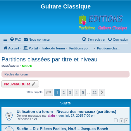
Guitare Classique
FAQ
Nous contacter
S’enregistrer
Connexion
Accueil
Portail
Index du forum
Partitions pour guitare en libre téléchargement
Partitions classées par titre et niveau
Partitions classées par titre et niveau
Modérateur :
Marieh
Règles du forum
Nouveau sujet
Page
1
sur
22
1
2
3
4
5
22
Suivante
1097 sujets
…
Sujets
Utilisation du forum - Niveau des morceaux (partitions)
Dernier message par
alain
«
ven. juil. 17, 2015 7:00 pm
Réponses :
21
1
2
Sueño – Dix Pièces Faciles, No.9 – Jacques Bosch