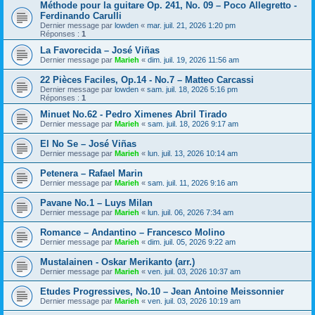
Méthode pour la guitare Op. 241, No. 09 – Poco Allegretto -
Ferdinando Carulli
Dernier message par
lowden
«
mar. juil. 21, 2026 1:20 pm
Réponses :
1
La Favorecida – José Viñas
Dernier message par
Marieh
«
dim. juil. 19, 2026 11:56 am
22 Pièces Faciles, Op.14 - No.7 – Matteo Carcassi
Dernier message par
lowden
«
sam. juil. 18, 2026 5:16 pm
Réponses :
1
Minuet No.62 - Pedro Ximenes Abril Tirado
Dernier message par
Marieh
«
sam. juil. 18, 2026 9:17 am
El No Se – José Viñas
Dernier message par
Marieh
«
lun. juil. 13, 2026 10:14 am
Petenera – Rafael Marin
Dernier message par
Marieh
«
sam. juil. 11, 2026 9:16 am
Pavane No.1 – Luys Milan
Dernier message par
Marieh
«
lun. juil. 06, 2026 7:34 am
Romance – Andantino – Francesco Molino
Dernier message par
Marieh
«
dim. juil. 05, 2026 9:22 am
Mustalainen - Oskar Merikanto (arr.)
Dernier message par
Marieh
«
ven. juil. 03, 2026 10:37 am
Etudes Progressives, No.10 – Jean Antoine Meissonnier
Dernier message par
Marieh
«
ven. juil. 03, 2026 10:19 am