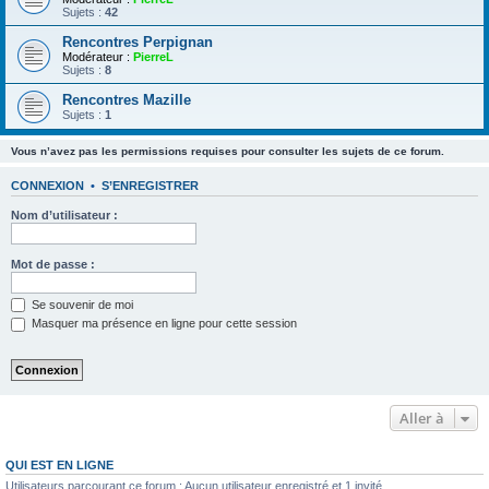
Sujets :
42
Rencontres Perpignan
Modérateur :
PierreL
Sujets :
8
Rencontres Mazille
Sujets :
1
Vous n’avez pas les permissions requises pour consulter les sujets de ce forum.
CONNEXION
•
S’ENREGISTRER
Nom d’utilisateur :
Mot de passe :
Se souvenir de moi
Masquer ma présence en ligne pour cette session
Aller à
QUI EST EN LIGNE
Utilisateurs parcourant ce forum : Aucun utilisateur enregistré et 1 invité