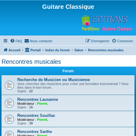
Guitare Classique
FAQ
Nous contacter
S’enregistrer
Connexion
Accueil
Portail
Index du forum
Salon
Rencontres musicales
Rencontres musicales
Forum
Recherche de Musicien ou Musicienne
Vous cherchez des musiciens pour créer une formation instrumental ? Vous
êtes dans le bon forum.
Sujets :
22
Rencontres Lausanne
Modérateur :
PierreL
Sujets :
16
Rencontres Souillac
Modérateur :
PierreL
Sujets :
39
Rencontres Sarthe
Modérateur :
PierreL