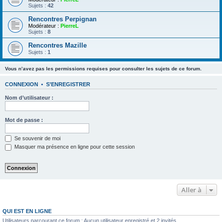
Sujets :
42
Rencontres Perpignan
Modérateur :
PierreL
Sujets :
8
Rencontres Mazille
Sujets :
1
Vous n’avez pas les permissions requises pour consulter les sujets de ce forum.
CONNEXION
•
S’ENREGISTRER
Nom d’utilisateur :
Mot de passe :
Se souvenir de moi
Masquer ma présence en ligne pour cette session
Aller à
QUI EST EN LIGNE
Utilisateurs parcourant ce forum : Aucun utilisateur enregistré et 2 invités