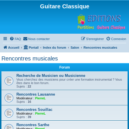
Guitare Classique
FAQ
Nous contacter
S’enregistrer
Connexion
Accueil
Portail
Index du forum
Salon
Rencontres musicales
Rencontres musicales
Forum
Recherche de Musicien ou Musicienne
Vous cherchez des musiciens pour créer une formation instrumental ? Vous
êtes dans le bon forum.
Sujets :
22
Rencontres Lausanne
Modérateur :
PierreL
Sujets :
16
Rencontres Souillac
Modérateur :
PierreL
Sujets :
39
Rencontres Sarthe
Modérateur :
PierreL