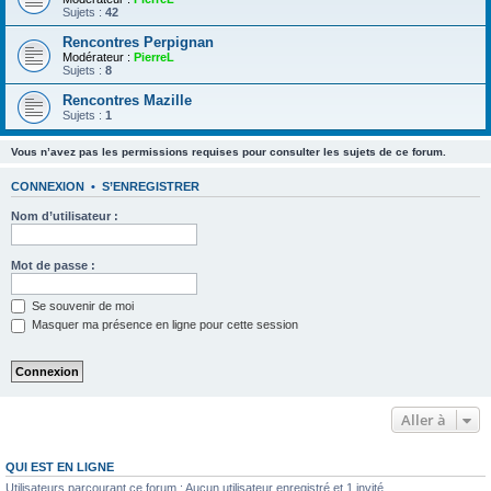
Sujets :
42
Rencontres Perpignan
Modérateur :
PierreL
Sujets :
8
Rencontres Mazille
Sujets :
1
Vous n’avez pas les permissions requises pour consulter les sujets de ce forum.
CONNEXION
•
S’ENREGISTRER
Nom d’utilisateur :
Mot de passe :
Se souvenir de moi
Masquer ma présence en ligne pour cette session
Aller à
QUI EST EN LIGNE
Utilisateurs parcourant ce forum : Aucun utilisateur enregistré et 1 invité