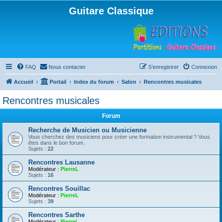
Guitare Classique
FAQ
Nous contacter
S’enregistrer
Connexion
Accueil
Portail
Index du forum
Salon
Rencontres musicales
Rencontres musicales
Forum
Recherche de Musicien ou Musicienne
Vous cherchez des musiciens pour créer une formation instrumental ? Vous
êtes dans le bon forum.
Sujets :
22
Rencontres Lausanne
Modérateur :
PierreL
Sujets :
16
Rencontres Souillac
Modérateur :
PierreL
Sujets :
39
Rencontres Sarthe
Modérateur :
PierreL