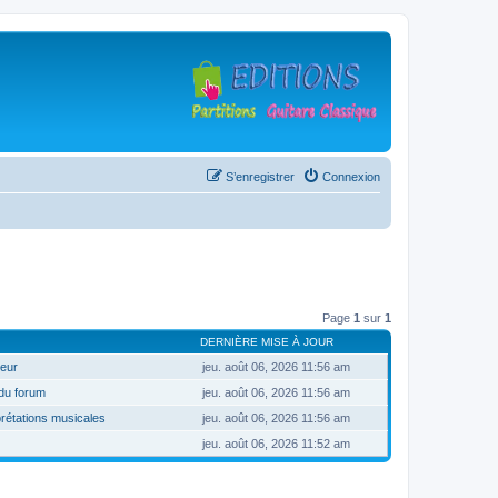
S’enregistrer
Connexion
Page
1
sur
1
DERNIÈRE MISE À JOUR
teur
jeu. août 06, 2026 11:56 am
 du forum
jeu. août 06, 2026 11:56 am
prétations musicales
jeu. août 06, 2026 11:56 am
jeu. août 06, 2026 11:52 am