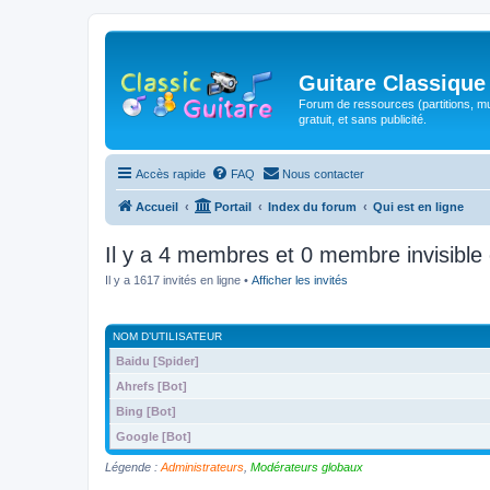
Guitare Classique
Forum de ressources (partitions, mu
gratuit, et sans publicité.
Accès rapide
FAQ
Nous contacter
Accueil
Portail
Index du forum
Qui est en ligne
Il y a 4 membres et 0 membre invisible 
Il y a 1617 invités en ligne •
Afficher les invités
NOM D’UTILISATEUR
Baidu [Spider]
Ahrefs [Bot]
Bing [Bot]
Google [Bot]
Légende :
Administrateurs
,
Modérateurs globaux