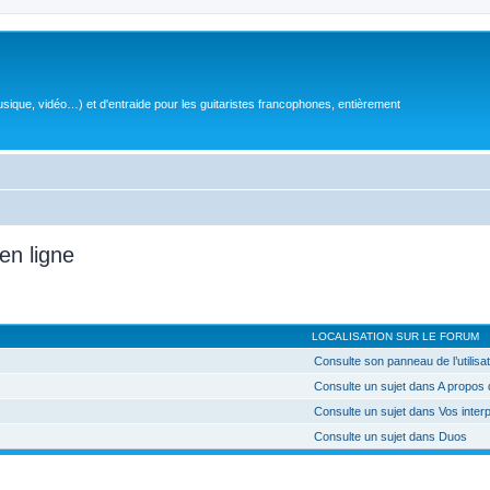
sique, vidéo…) et d'entraide pour les guitaristes francophones, entièrement
en ligne
LOCALISATION SUR LE FORUM
Consulte son panneau de l’utilisa
Consulte un sujet dans A propos
Consulte un sujet dans Vos inter
Consulte un sujet dans Duos