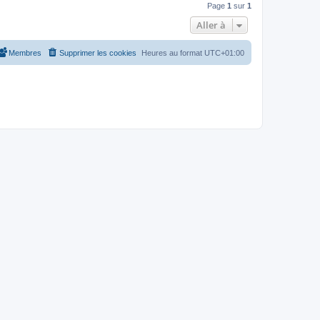
Page
1
sur
1
Aller à
Membres
Supprimer les cookies
Heures au format
UTC+01:00