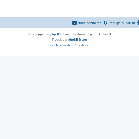
Nous contacter
L’équipe du forum
Développé par
phpBB
® Forum Software © phpBB Limited
Traduit par
phpBB-fr.com
Confidentialité
|
Conditions