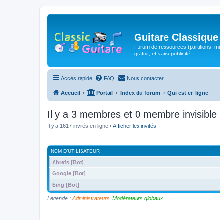
Guitare Classique
Forum de ressources (partitions, mu
gratuit, et sans publicité.
Accès rapide
FAQ
Nous contacter
Accueil
Portail
Index du forum
Qui est en ligne
Il y a 3 membres et 0 membre invisible 
Il y a 1617 invités en ligne •
Afficher les invités
NOM D’UTILISATEUR
Ahrefs [Bot]
Google [Bot]
Bing [Bot]
Légende :
Administrateurs
,
Modérateurs globaux