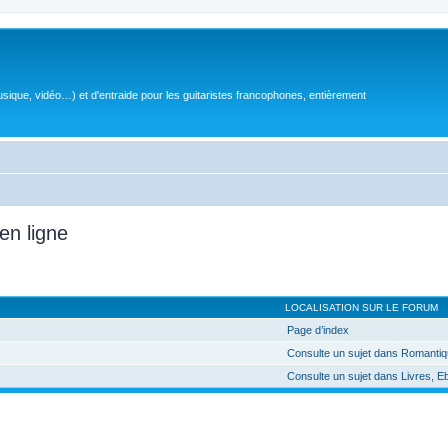
sique, vidéo…) et d'entraide pour les guitaristes francophones, entièrement
en ligne
LOCALISATION SUR LE FORUM
Page d’index
Consulte un sujet dans Romanti
Consulte un sujet dans Livres, E