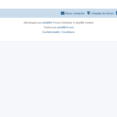
Nous contacter
L’équipe du forum
Développé par
phpBB
® Forum Software © phpBB Limited
Traduit par
phpBB-fr.com
Confidentialité
|
Conditions