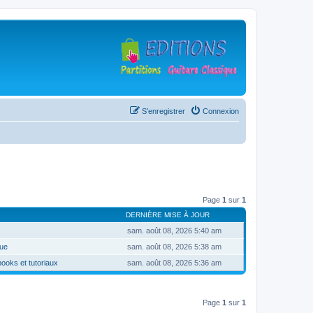
S’enregistrer
Connexion
Page
1
sur
1
DERNIÈRE MISE À JOUR
sam. août 08, 2026 5:40 am
que
sam. août 08, 2026 5:38 am
books et tutoriaux
sam. août 08, 2026 5:36 am
Page
1
sur
1