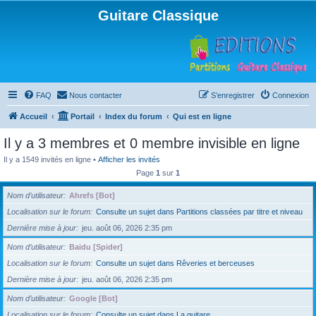
Guitare Classique
FAQ
Nous contacter
S’enregistrer
Connexion
Accueil
Portail
Index du forum
Qui est en ligne
Il y a 3 membres et 0 membre invisible en ligne
Il y a 1549 invités en ligne •
Afficher les invités
Page
1
sur
1
Nom d’utilisateur
Ahrefs [Bot]
Localisation sur le forum
Consulte un sujet dans Partitions classées par titre et niveau
Dernière mise à jour
jeu. août 06, 2026 2:35 pm
Nom d’utilisateur
Baidu [Spider]
Localisation sur le forum
Consulte un sujet dans Rêveries et berceuses
Dernière mise à jour
jeu. août 06, 2026 2:35 pm
Nom d’utilisateur
Google [Bot]
Localisation sur le forum
Consulte un sujet dans La guitare