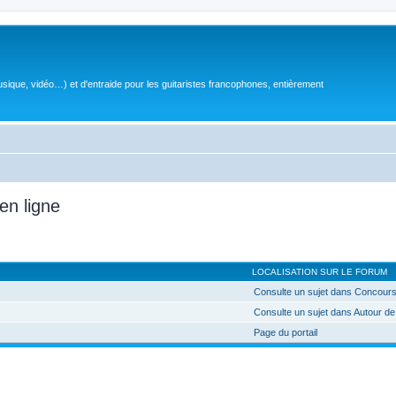
sique, vidéo…) et d'entraide pour les guitaristes francophones, entièrement
en ligne
LOCALISATION SUR LE FORUM
Consulte un sujet dans Concours
Consulte un sujet dans Autour de
Page du portail