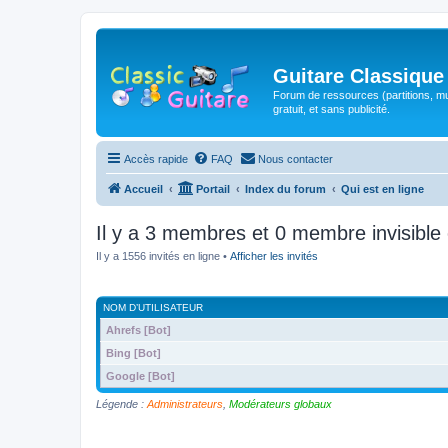
Guitare Classique
Forum de ressources (partitions, mu
gratuit, et sans publicité.
Accès rapide
FAQ
Nous contacter
Accueil
Portail
Index du forum
Qui est en ligne
Il y a 3 membres et 0 membre invisible 
Il y a 1556 invités en ligne •
Afficher les invités
NOM D’UTILISATEUR
Ahrefs [Bot]
Bing [Bot]
Google [Bot]
Légende :
Administrateurs
,
Modérateurs globaux