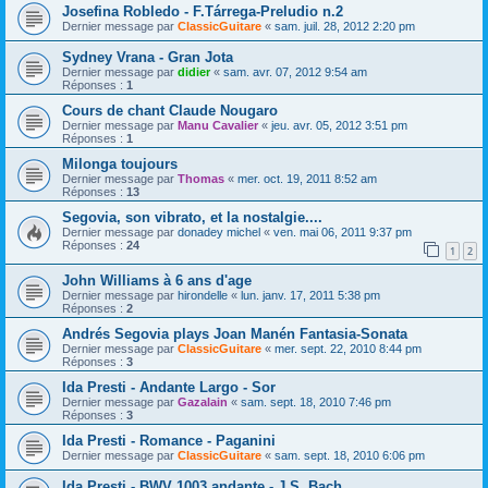
Josefina Robledo - F.Tárrega-Preludio n.2
Dernier message par
ClassicGuitare
«
sam. juil. 28, 2012 2:20 pm
Sydney Vrana - Gran Jota
Dernier message par
didier
«
sam. avr. 07, 2012 9:54 am
Réponses :
1
Cours de chant Claude Nougaro
Dernier message par
Manu Cavalier
«
jeu. avr. 05, 2012 3:51 pm
Réponses :
1
Milonga toujours
Dernier message par
Thomas
«
mer. oct. 19, 2011 8:52 am
Réponses :
13
Segovia, son vibrato, et la nostalgie....
Dernier message par
donadey michel
«
ven. mai 06, 2011 9:37 pm
Réponses :
24
1
2
John Williams à 6 ans d'age
Dernier message par
hirondelle
«
lun. janv. 17, 2011 5:38 pm
Réponses :
2
Andrés Segovia plays Joan Manén Fantasia-Sonata
Dernier message par
ClassicGuitare
«
mer. sept. 22, 2010 8:44 pm
Réponses :
3
Ida Presti - Andante Largo - Sor
Dernier message par
Gazalain
«
sam. sept. 18, 2010 7:46 pm
Réponses :
3
Ida Presti - Romance - Paganini
Dernier message par
ClassicGuitare
«
sam. sept. 18, 2010 6:06 pm
Ida Presti - BWV 1003 andante - J.S. Bach