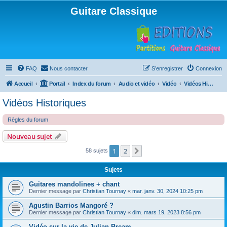
Guitare Classique
FAQ
Nous contacter
S’enregistrer
Connexion
Accueil
Portail
Index du forum
Audio et vidéo
Vidéo
Vidéos Historiques
Vidéos Historiques
Règles du forum
Nouveau sujet
1
2
Suivante
58 sujets
Sujets
Guitares mandolines + chant
Dernier message par
Christian Tournay
«
mar. janv. 30, 2024 10:25 pm
Agustin Barrios Mangoré ?
Dernier message par
Christian Tournay
«
dim. mars 19, 2023 8:56 pm
Vidéo sur la vie de Julian Bream