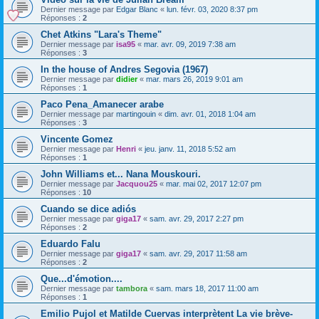
Dernier message par
Edgar Blanc
«
lun. févr. 03, 2020 8:37 pm
Réponses :
2
Chet Atkins "Lara's Theme"
Dernier message par
isa95
«
mar. avr. 09, 2019 7:38 am
Réponses :
3
In the house of Andres Segovia (1967)
Dernier message par
didier
«
mar. mars 26, 2019 9:01 am
Réponses :
1
Paco Pena_Amanecer arabe
Dernier message par
martingouin
«
dim. avr. 01, 2018 1:04 am
Réponses :
3
Vincente Gomez
Dernier message par
Henri
«
jeu. janv. 11, 2018 5:52 am
Réponses :
1
John Williams et... Nana Mouskouri.
Dernier message par
Jacquou25
«
mar. mai 02, 2017 12:07 pm
Réponses :
10
Cuando se dice adiós
Dernier message par
giga17
«
sam. avr. 29, 2017 2:27 pm
Réponses :
2
Eduardo Falu
Dernier message par
giga17
«
sam. avr. 29, 2017 11:58 am
Réponses :
2
Que...d'émotion....
Dernier message par
tambora
«
sam. mars 18, 2017 11:00 am
Réponses :
1
Emilio Pujol et Matilde Cuervas interprètent La vie brève-