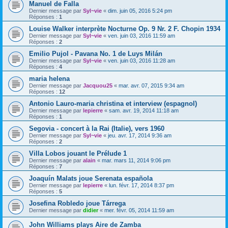
Manuel de Falla
Dernier message par
Syl~vie
«
dim. juin 05, 2016 5:24 pm
Réponses :
1
Louise Walker interprète Nocturne Op. 9 Nr. 2 F. Chopin 1934
Dernier message par
Syl~vie
«
ven. juin 03, 2016 11:59 am
Réponses :
2
Emilio Pujol - Pavana No. 1 de Luys Milán
Dernier message par
Syl~vie
«
ven. juin 03, 2016 11:28 am
Réponses :
4
maria helena
Dernier message par
Jacquou25
«
mar. avr. 07, 2015 9:34 am
Réponses :
12
Antonio Lauro-maria christina et interview (espagnol)
Dernier message par
lepierre
«
sam. avr. 19, 2014 11:18 am
Réponses :
1
Segovia - concert à la Rai (Italie), vers 1960
Dernier message par
Syl~vie
«
jeu. avr. 17, 2014 9:36 am
Réponses :
2
Villa Lobos jouant le Prélude 1
Dernier message par
alain
«
mar. mars 11, 2014 9:06 pm
Réponses :
7
Joaquín Malats joue Serenata española
Dernier message par
lepierre
«
lun. févr. 17, 2014 8:37 pm
Réponses :
5
Josefina Robledo joue Tárrega
Dernier message par
didier
«
mer. févr. 05, 2014 11:59 am
John Williams plays Aire de Zamba