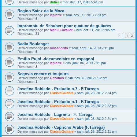
Dernier message par
didier
«
mar. déc. 17, 2013 5:41 pm
Regino Sainz de la Maza
Dernier message par
lepierre
«
sam. nov. 09, 2013 7:23 pm
Réponses :
5
Impromptu de Schubert pour quatuor de guitares
Dernier message par
Manu Cavalier
«
ven. oct. 11, 2013 9:05 am
Réponses :
21
1
2
Nadia Boulanger
Dernier message par
milsabords
«
sam. sept. 14, 2013 7:19 pm
Réponses :
5
Emilio Pujol -documentaire en espagnol
Dernier message par
lepierre
«
dim. janv. 06, 2013 7:19 pm
Réponses :
3
Segovia encore et toujours
Dernier message par
Gazalain
«
dim. nov. 18, 2012 6:12 pm
Réponses :
1
Josefina Robledo - Preludio n.3 - F.Tárrega
Dernier message par
ClassicGuitare
«
sam. juil. 28, 2012 2:24 pm
Josefina Robledo - Preludio n.1 - F.Tárrega
Dernier message par
ClassicGuitare
«
sam. juil. 28, 2012 2:22 pm
Josefina Robledo - Lagrima - F. Tárrega
Dernier message par
ClassicGuitare
«
sam. juil. 28, 2012 2:21 pm
Josefina Robledo - Capricho Arabe (F.Tarrega)
Dernier message par
ClassicGuitare
«
sam. juil. 28, 2012 2:21 pm