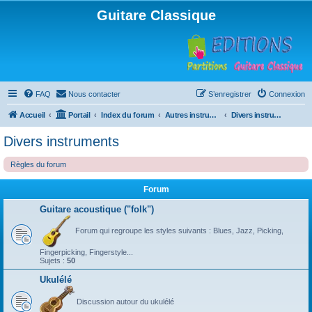
Guitare Classique
FAQ
Nous contacter
S’enregistrer
Connexion
Accueil
Portail
Index du forum
Autres instruments à cordes pincées, ou styles
Divers instruments
Divers instruments
Règles du forum
Forum
Guitare acoustique ("folk")
Forum qui regroupe les styles suivants : Blues, Jazz, Picking,
Fingerpicking, Fingerstyle...
Sujets :
50
Ukulélé
Discussion autour du ukulélé