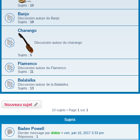
Sujets :
10
Banjo
Discussion autour du Banjo
Sujets :
18
Charango
Discussion autour du charango
Sujets :
5
Flamenco
Discussion autour du Flamenco
Sujets :
11
Balalaïka
Discussion autour de la Balalaïka
Sujets :
13
Nouveau sujet
10 sujets • Page
1
sur
1
Sujets
Baden Powell
Dernier message par
didier
«
ven. juin 16, 2017 3:33 pm
Réponses :
1