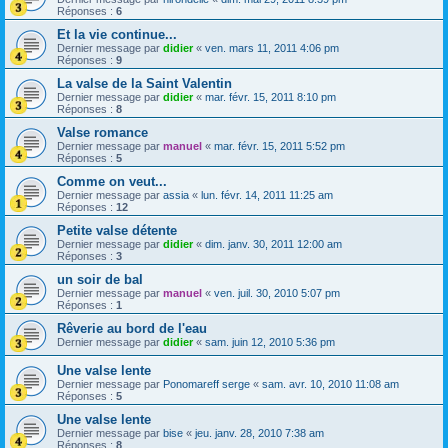
Réponses :
6
Et la vie continue...
Dernier message par
didier
«
ven. mars 11, 2011 4:06 pm
Réponses :
9
La valse de la Saint Valentin
Dernier message par
didier
«
mar. févr. 15, 2011 8:10 pm
Réponses :
8
Valse romance
Dernier message par
manuel
«
mar. févr. 15, 2011 5:52 pm
Réponses :
5
Comme on veut...
Dernier message par
assia
«
lun. févr. 14, 2011 11:25 am
Réponses :
12
Petite valse détente
Dernier message par
didier
«
dim. janv. 30, 2011 12:00 am
Réponses :
3
un soir de bal
Dernier message par
manuel
«
ven. juil. 30, 2010 5:07 pm
Réponses :
1
Rêverie au bord de l'eau
Dernier message par
didier
«
sam. juin 12, 2010 5:36 pm
Une valse lente
Dernier message par
Ponomareff serge
«
sam. avr. 10, 2010 11:08 am
Réponses :
5
Une valse lente
Dernier message par
bise
«
jeu. janv. 28, 2010 7:38 am
Réponses :
8