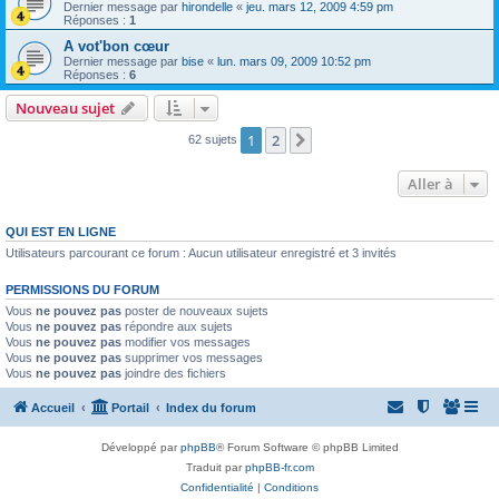
Dernier message par
hirondelle
«
jeu. mars 12, 2009 4:59 pm
Réponses :
1
A vot'bon cœur
Dernier message par
bise
«
lun. mars 09, 2009 10:52 pm
Réponses :
6
Nouveau sujet
1
2
Suivante
62 sujets
Aller à
QUI EST EN LIGNE
Utilisateurs parcourant ce forum : Aucun utilisateur enregistré et 3 invités
PERMISSIONS DU FORUM
Vous
ne pouvez pas
poster de nouveaux sujets
Vous
ne pouvez pas
répondre aux sujets
Vous
ne pouvez pas
modifier vos messages
Vous
ne pouvez pas
supprimer vos messages
Vous
ne pouvez pas
joindre des fichiers
Accueil
Portail
Index du forum
Développé par
phpBB
® Forum Software © phpBB Limited
Traduit par
phpBB-fr.com
Confidentialité
|
Conditions