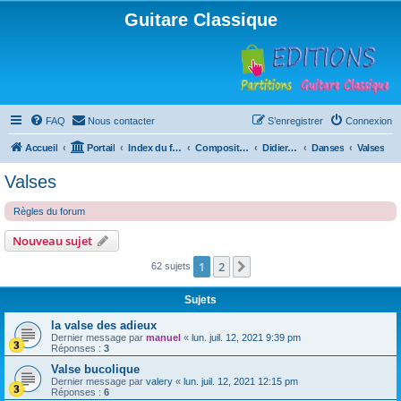
Guitare Classique
FAQ
Nous contacter
S’enregistrer
Connexion
Accueil
Portail
Index du forum
Compositions
Didierland
Danses
Valses
Valses
Règles du forum
Nouveau sujet
1
2
Suivante
62 sujets
Sujets
la valse des adieux
Dernier message par
manuel
«
lun. juil. 12, 2021 9:39 pm
Réponses :
3
Valse bucolique
Dernier message par
valery
«
lun. juil. 12, 2021 12:15 pm
Réponses :
6