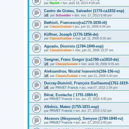
par
Marieh
»
lun. août 18, 2014 8:58 pm
Castro de Gistau, Salvador (1770-ca1832-esp)
par
Schneider
»
dim. nov. 17, 2013 5:48 pm
Bathioli, Francesco(ca1770-1830-itl)
par
ClassicGuitare
»
jeu. juin 22, 2006 9:34 am
Küffner, Joseph (1776-1856-de)
par
ClassicGuitare
»
mar. juil. 11, 2006 8:30 am
Aguado, Dionisio (1784-1849-esp)
par
ClassicGuitare
»
mer. juin 21, 2006 10:37 am
Seegner, Franz Gregor (ca1780-ca1810-de)
par
ClassicGuitare
»
mer. août 30, 2006 9:35 am
Aleksandrov, Nicolaï Ivanovich(18è-19è-ru)
par
ClassicGuitare
»
mer. juin 21, 2006 5:44 pm
Ducray-Duminil, François Guillaume(1761-1819-f
par
PRIVET Francis
»
jeu. mai 07, 2015 2:34 pm
Bérat, Eustache ( 1791-1884-fr)
par
PRIVET Francis
»
lun. avr. 27, 2015 4:45 pm
Albéniz, Mateo (1755-1831-esp)
par
PRIVET Francis
»
lun. avr. 27, 2015 2:52 pm
Akcenov (Aksyonov), Semyon (1784-1840-ru)
par
PRIVET Francis
»
lun. avr. 27, 2015 2:43 pm