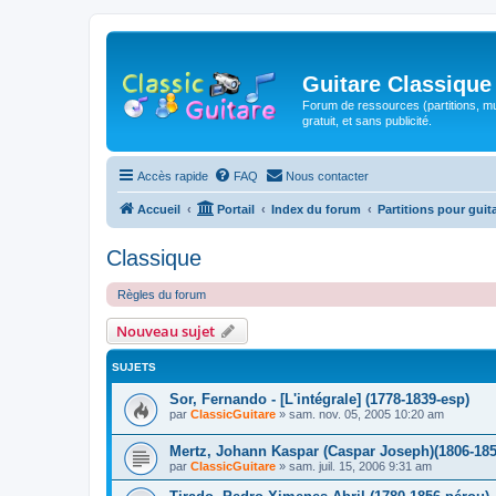
Guitare Classique
Forum de ressources (partitions, mu
gratuit, et sans publicité.
Accès rapide
FAQ
Nous contacter
Accueil
Portail
Index du forum
Partitions pour guit
Classique
Règles du forum
Nouveau sujet
SUJETS
Sor, Fernando - [L'intégrale] (1778-1839-esp)
par
ClassicGuitare
»
sam. nov. 05, 2005 10:20 am
Mertz, Johann Kaspar (Caspar Joseph)(1806-185
par
ClassicGuitare
»
sam. juil. 15, 2006 9:31 am