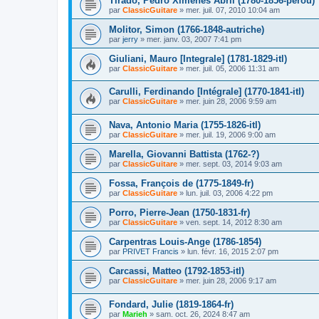
Tirado, Pedro Ximenes Abril (1780-1856-pérou)
par
ClassicGuitare
»
mer. juil. 07, 2010 10:04 am
Molitor, Simon (1766-1848-autriche)
par
jerry
»
mer. janv. 03, 2007 7:41 pm
Giuliani, Mauro [Integrale] (1781-1829-itl)
par
ClassicGuitare
»
mer. juil. 05, 2006 11:31 am
Carulli, Ferdinando [Intégrale] (1770-1841-itl)
par
ClassicGuitare
»
mer. juin 28, 2006 9:59 am
Nava, Antonio Maria (1755-1826-itl)
par
ClassicGuitare
»
mer. juil. 19, 2006 9:00 am
Marella, Giovanni Battista (1762-?)
par
ClassicGuitare
»
mer. sept. 03, 2014 9:03 am
Fossa, François de (1775-1849-fr)
par
ClassicGuitare
»
lun. juil. 03, 2006 4:22 pm
Porro, Pierre-Jean (1750-1831-fr)
par
ClassicGuitare
»
ven. sept. 14, 2012 8:30 am
Carpentras Louis-Ange (1786-1854)
par
PRIVET Francis
»
lun. févr. 16, 2015 2:07 pm
Carcassi, Matteo (1792-1853-itl)
par
ClassicGuitare
»
mer. juin 28, 2006 9:17 am
Fondard, Julie (1819-1864-fr)
par
Marieh
»
sam. oct. 26, 2024 8:47 am