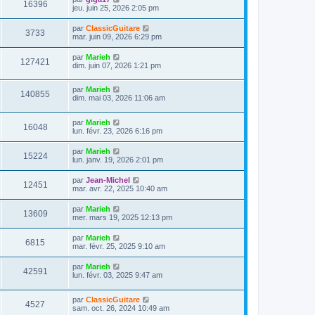
V
16396
i
e
e
jeu. juin 25, 2026 2:05 pm
e
e
s
r
r
u
s
n
D
par
ClassicGuitare
s
m
a
V
3733
i
e
mar. juin 09, 2026 6:29 pm
e
g
e
e
r
s
e
r
u
n
s
D
par
Marieh
s
m
V
127421
i
a
e
dim. juin 07, 2026 1:21 pm
e
e
e
g
r
s
r
u
e
n
s
s
m
D
par
Marieh
i
a
V
140855
e
e
e
dim. mai 03, 2026 11:06 am
e
g
s
r
r
e
u
s
n
s
m
a
D
par
Marieh
i
e
V
16048
g
e
e
lun. févr. 23, 2026 6:16 pm
e
s
e
r
r
s
u
n
s
m
a
D
par
Marieh
V
15224
i
e
g
e
lun. janv. 19, 2026 2:01 pm
e
e
s
e
r
r
u
s
n
D
par
Jean-Michel
s
m
a
V
12451
i
e
mar. avr. 22, 2025 10:40 am
e
g
e
e
r
s
e
r
u
n
s
D
par
Marieh
s
m
V
13609
i
a
e
mer. mars 19, 2025 12:13 pm
e
e
e
g
r
s
r
u
e
n
s
D
par
Marieh
s
m
V
6815
i
a
e
mar. févr. 25, 2025 9:10 am
e
e
e
g
r
s
r
u
e
n
s
D
par
Marieh
s
m
V
42591
i
a
e
lun. févr. 03, 2025 9:47 am
e
e
e
g
r
s
r
u
e
n
s
s
m
D
par
ClassicGuitare
i
a
V
4527
e
e
e
sam. oct. 26, 2024 10:49 am
e
g
s