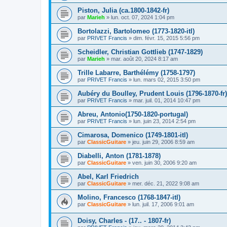
Piston, Julia (ca.1800-1842-fr)
par
Marieh
»
lun. oct. 07, 2024 1:04 pm
Bortolazzi, Bartolomeo (1773-1820-itl)
par
PRIVET Francis
»
dim. févr. 15, 2015 5:56 pm
Scheidler, Christian Gottlieb (1747-1829)
par
Marieh
»
mar. août 20, 2024 8:17 am
Trille Labarre, Barthélémy (1758-1797)
par
PRIVET Francis
»
lun. mars 02, 2015 3:50 pm
Aubéry du Boulley, Prudent Louis (1796-1870-fr)
par
PRIVET Francis
»
mar. juil. 01, 2014 10:47 pm
Abreu, Antonio(1750-1820-portugal)
par
PRIVET Francis
»
lun. juin 23, 2014 2:54 pm
Cimarosa, Domenico (1749-1801-itl)
par
ClassicGuitare
»
jeu. juin 29, 2006 8:59 am
Diabelli, Anton (1781-1878)
par
ClassicGuitare
»
ven. juin 30, 2006 9:20 am
Abel, Karl Friedrich
par
ClassicGuitare
»
mer. déc. 21, 2022 9:08 am
Molino, Francesco (1768-1847-itl)
par
ClassicGuitare
»
lun. juil. 17, 2006 9:01 am
Doisy, Charles - (17.. - 1807-fr)