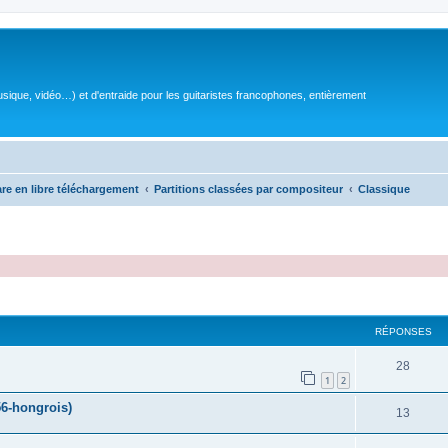
sique, vidéo…) et d'entraide pour les guitaristes francophones, entièrement
are en libre téléchargement
Partitions classées par compositeur
Classique
RÉPONSES
R
28
1
2
é
6-hongrois)
R
13
p
é
o