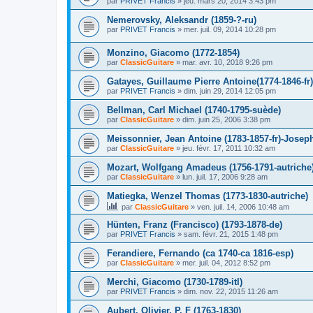
par
PRIVET Francis
»
jeu. mars 20, 2014 3:43 pm
Nemerovsky, Aleksandr (1859-?-ru)
par
PRIVET Francis
»
mer. juil. 09, 2014 10:28 pm
Monzino, Giacomo (1772-1854)
par
ClassicGuitare
»
mar. avr. 10, 2018 9:26 pm
Gatayes, Guillaume Pierre Antoine(1774-1846-fr)
par
PRIVET Francis
»
dim. juin 29, 2014 12:05 pm
Bellman, Carl Michael (1740-1795-suède)
par
ClassicGuitare
»
dim. juin 25, 2006 3:38 pm
Meissonnier, Jean Antoine (1783-1857-fr)-Joseph
par
ClassicGuitare
»
jeu. févr. 17, 2011 10:32 am
Mozart, Wolfgang Amadeus (1756-1791-autriche
par
ClassicGuitare
»
lun. juil. 17, 2006 9:28 am
Matiegka, Wenzel Thomas (1773-1830-autriche)
par
ClassicGuitare
»
ven. juil. 14, 2006 10:48 am
Hünten, Franz (Francisco) (1793-1878-de)
par
PRIVET Francis
»
sam. févr. 21, 2015 1:48 pm
Ferandiere, Fernando (ca 1740-ca 1816-esp)
par
ClassicGuitare
»
mer. juil. 04, 2012 8:52 pm
Merchi, Giacomo (1730-1789-itl)
par
PRIVET Francis
»
dim. nov. 22, 2015 11:26 am
Aubert, Olivier, P, F (1763-1830)