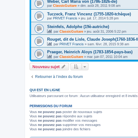
Weber, Carl Maria von (1786-1826-de)
par
ClassicGuitare
»
dim. août 28, 2011 9:08 am
Tuczeck, Franz Vincenz (1755-1820-tchèque)
par
PRIVET Francis
»
jeu. juil. 17, 2014 5:28 pm
Steinfels, Adolphe (19è-autriche)
par
ClassicGuitare
»
jeu. août 31, 2006 5:22 pm
Rouget, dit de Lisle, Claude Joseph(1760-1836-f
par
PRIVET Francis
»
sam. févr. 28, 2015 9:38 am
Praeger, Heinrich Aloys (1783-1854-pays-bas)
par
ClassicGuitare
»
mar. juin 07, 2011 10:04 am
Nouveau sujet
Retourner à l’index du forum
QUI EST EN LIGNE
Utilisateurs parcourant ce forum : Aucun utilisateur enregistré et 8 invités
PERMISSIONS DU FORUM
Vous
ne pouvez pas
poster de nouveaux sujets
Vous
ne pouvez pas
répondre aux sujets
Vous
ne pouvez pas
modifier vos messages
Vous
ne pouvez pas
supprimer vos messages
Vous
ne pouvez pas
joindre des fichiers